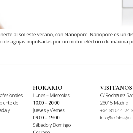
onerte al sol este verano, con Nanopore. Nanopore es un dis
o de agujas impulsadas por un motor eléctrico de máxima pr
HORARIO
VISITANOS
ofesionales
Lunes – Miercoles
C/ Rodríguez San
mbiente de
10.00 – 20.00
28015 Madrid
ada y
Jueves y Viernes
+34 91 544 24 
09.00 – 19.00
info@clinicagaz
Sábado y Domingo
Cerrado