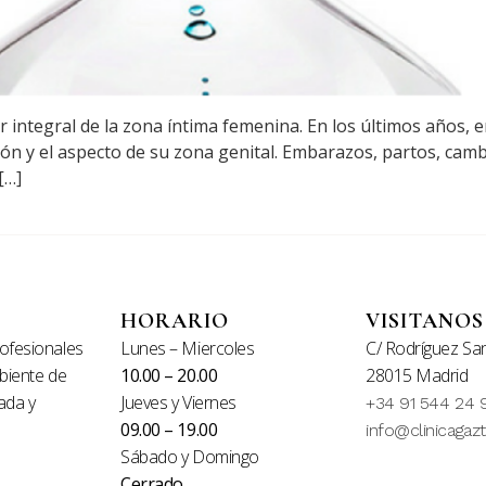
r integral de la zona íntima femenina. En los últimos años
ón y el aspecto de su zona genital. Embarazos, partos, cam
[…]
HORARIO
VISITANOS
ofesionales
Lunes – Miercoles
C/ Rodríguez San
mbiente de
10.00 – 20.00
28015 Madrid
ada y
Jueves y Viernes
+34 91 544 24 
09.00 – 19.00
info@clinicagaz
Sábado y Domingo
Cerrado