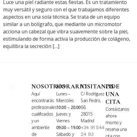
Luce una piel radiante estas fiestas. Es un tratamiento
muy versátil y seguro con el que trabajamos diferentes
aspectos en una sola técnica. Se trata de un equipo
similar a un bolígrafo, que mediante un micromotor
acciona un cabezal que vibra suavemente sobre la piel,
estimulando de forma activa la producción de colágeno,
equilibra la secreción […]
NOSOTROS
HORARIO
VISITANOS
PIDE
UNA
Aquí
Lunes –
C/ Rodríguez
encontrarás
Miercoles
San Pedro,
CITA
profesionales
10.00 – 20.00
66.
Contáctanos
cualificados
Jueves y
28015
ahora
y un
Viernes
Madrid
mismo y
ambiente
09.00 – 19.00
+34 91 544
reserva una
de
Sábado y
24 93
cita con